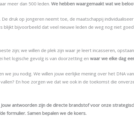
naar meer dan 500 leden.
We hebben waargemaakt wat we beloo
De druk op jongeren neemt toe, de maatschappij individualiseer
ers blijkt bijvoorbeeld dat veel nieuwe leden de weg nog niet goe
beste zijn; we willen de plek zijn waar je leert incasseren, opsta
ei het logische gevolg is van doorzetting en
waar we elke dag een
n we jou nodig. We willen jouw eerlijke mening over het DNA v
 vallen? En hoe zorgen we dat we ook in de toekomst die onverzett
 Jouw antwoorden zijn de directe brandstof voor onze strategisch
de formulier.
Samen bepalen we de koers.